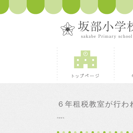
トップペ
６年租税教室が行わ
news