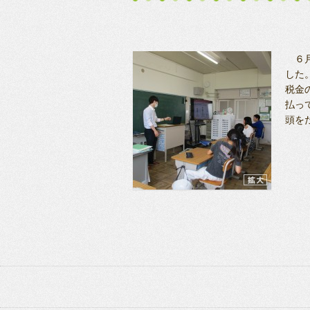
６月
した
税金
払っ
頭を