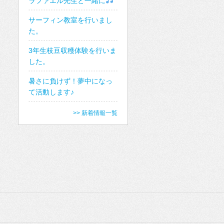
ラファエル先生と一緒に
サーフィン教室を行いまし
た。
3年生枝豆収穫体験を行いま
した。
暑さに負けず！夢中になっ
て活動します♪
>> 新着情報一覧