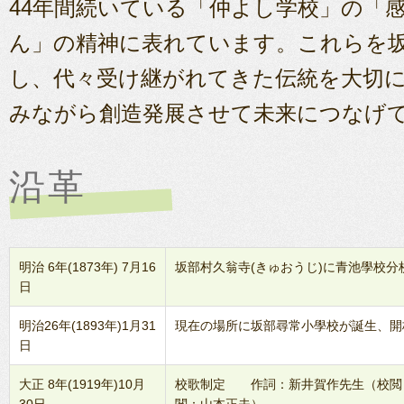
44年間続いている「仲よし学校」の「
ん」の精神に表れています。これらを
し、代々受け継がれてきた伝統を大切
みながら創造発展させて未来につなげ
沿革
明治 6年(1873年) 7月16
坂部村久翁寺(きゅおうじ)に青池學校
日
明治26年(1893年)1月31
現在の場所に坂部尋常小學校が誕生、開
日
大正 8年(1919年)10月
校歌制定 作詞：新井賀作先生（校閲