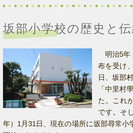
坂部小学校の歴史と伝
明治5年（
布を受け、翌
日、坂部
「中里村
た。これ
です。そし
年）1月31日、現在の場所に坂部尋常小