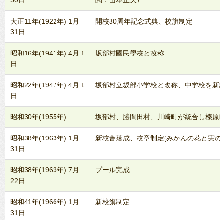
30日
閲：山本正夫）
大正11年(1922年) 1月
開校30周年記念式典、校旗制定
31日
昭和16年(1941年) 4月 1
坂部村國民學校と改称
日
昭和22年(1947年) 4月 1
坂部村立坂部小学校と改称、中学校を新設
日
昭和30年(1955年)
坂部村、勝間田村、川崎町が統合し榛原
昭和38年(1963年) 1月
新校舎落成、校章制定(みかんの花と実の
31日
昭和38年(1963年) 7月
プール完成
22日
昭和41年(1966年) 1月
新校旗制定
31日